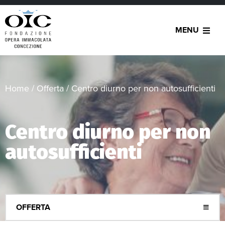
MENU
Home
/
Offerta
/
Centro diurno per non autosufficienti
Centro diurno per non
autosufficienti
OFFERTA