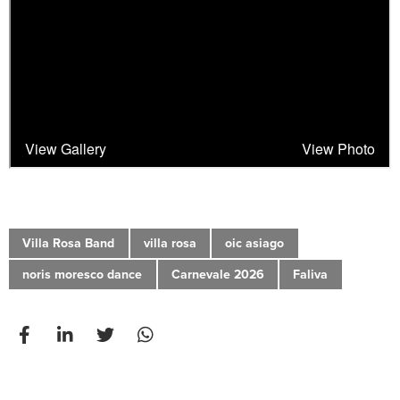
Villa Rosa Band
villa rosa
oic asiago
noris moresco dance
Carnevale 2026
Faliva