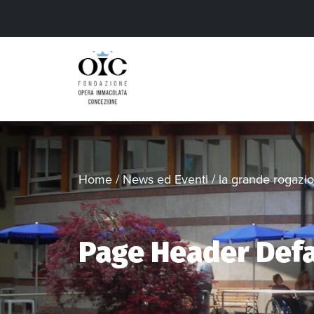
Home
/
News ed Eventi
/
la grande rogazi
Page Header Defa