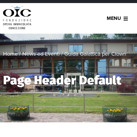
MENU
Home
/
News ed Eventi
/
Guida Galattica per Clown
Page Header Default