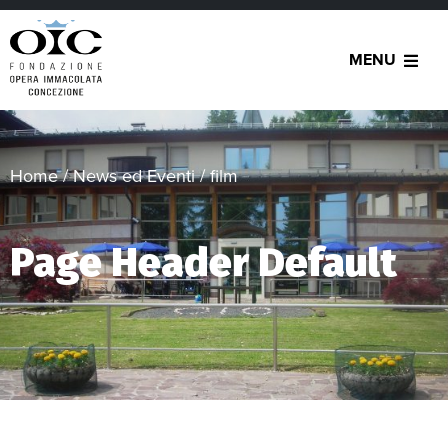
MENU
Home
/
News ed Eventi
/
film
Page Header Default