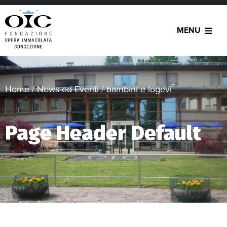
MENU
Home
/
News ed Eventi
/
bambini e logevi
Page Header Default