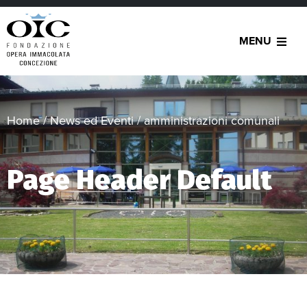
MENU
Home
/
News ed Eventi
/
amministrazioni comunali
Page Header Default