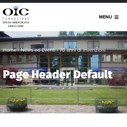
MENU
Home
/
News ed Eventi
/
70 anni di invenzioni
Page Header Default